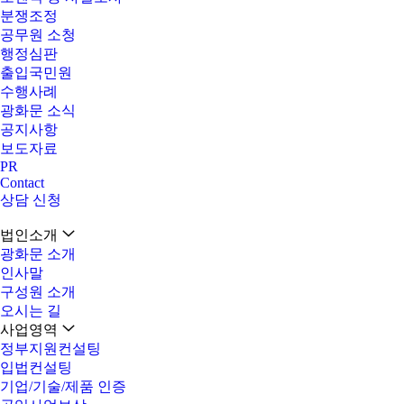
분쟁조정
공무원 소청
행정심판
출입국민원
수행사례
광화문 소식
공지사항
보도자료
PR
Contact
상담 신청
법인소개
광화문 소개
인사말
구성원 소개
오시는 길
사업영역
정부지원컨설팅
입법컨설팅
기업/기술/제품 인증